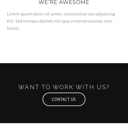
WE’RE AWESOME
Lorem ipsum dolor sit amet, consectetur sea adipiscing
elit. Sed tempus diamet nisl quis ornarod vivamus sem
luctus.
WANT TO WORK WITH US?
CONTACT US