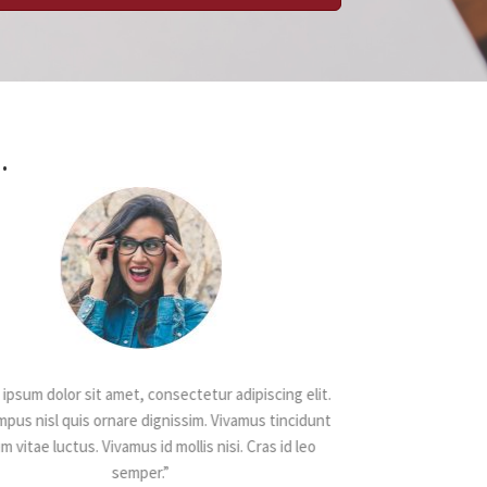
.
ipsum dolor sit amet, consectetur adipiscing elit.
ipsum dolor sit amet, consectetur adipiscing elit.
“Lorem ipsum dolor sit
pus nisl quis ornare dignissim. Vivamus tincidunt
pus nisl quis ornare dignissim. Vivamus tincidunt
Sed tempus nisl quis o
m vitae luctus. Vivamus id mollis nisi. Cras id leo
m vitae luctus. Vivamus id mollis nisi. Cras id leo
et sem vitae luctus. 
semper.”
semper.”