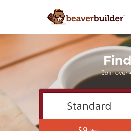
Find
Join over 
Standard
$ 9
/ Month