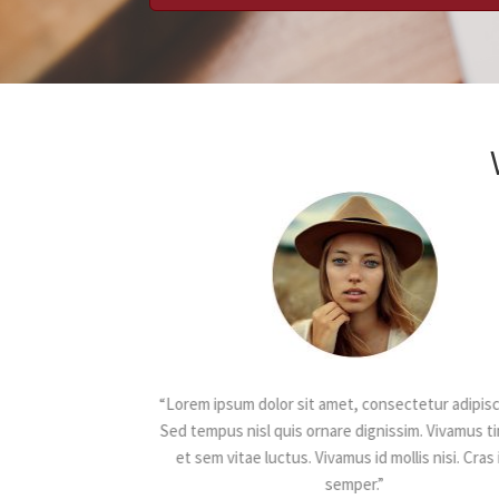
ctetur adipiscing elit.
“Lorem ipsum dolor sit amet, consectetur adipisci
“Lorem ipsum dolor sit amet, consectetur adipisci
ssim. Vivamus tincidunt
Sed tempus nisl quis ornare dignissim. Vivamus t
Sed tempus nisl quis ornare dignissim. Vivamus t
llis nisi. Cras id leo
et sem vitae luctus. Vivamus id mollis nisi. Cras 
et sem vitae luctus. Vivamus id mollis nisi. Cras 
semper.”
semper.”