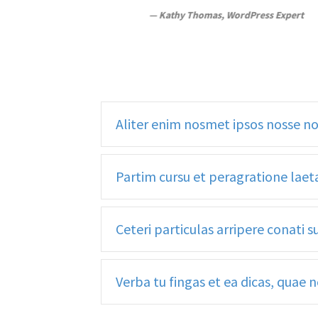
ress Expert
—
— Eric Wood, WordPress Developer
Kathy Thomas,
WordPress Expert
Aliter enim nosmet ipsos nosse 
Partim cursu et peragratione laet
Ceteri particulas arripere conati 
Verba tu fingas et ea dicas, quae 