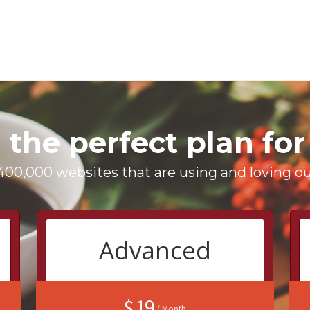
 the perfect plan for
400,000 websites that are using and loving ou
Advanced
$ 19
/ Month