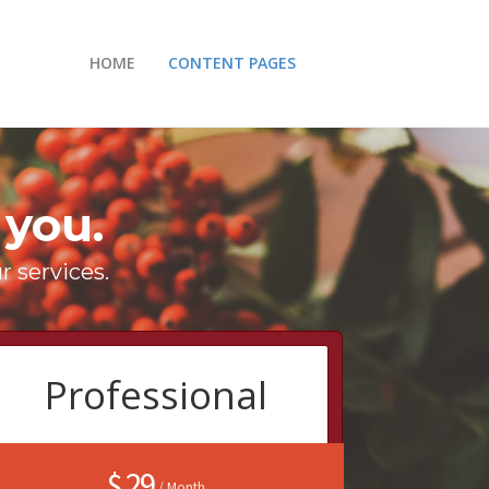
HOME
CONTENT PAGES
 you.
r services.
Professional
$ 29
/ Month