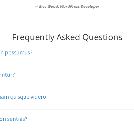
— Melissa Evans, WordPress Consultant
—
— Eric Wood, WordPress Developer
Kathy Thomas,
WordPress Expert
Frequently Asked Questions
non possumus?
antur?
suam quisque videro
non sentias?