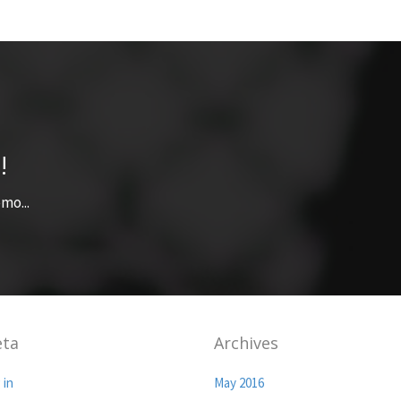
!
mo...
ta
Archives
 in
May 2016